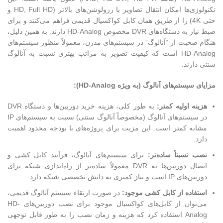
تکنولوژی‌ها امکان انتقال تصاویر با رزولوشن‌های بالاتر (HD, Full HD و
حتی 4K) را از طریق همان کابل کواکسیال قدیمی فراهم می‌کنند و برای
ضبط نیاز به دستگاه‌های DVR مخصوص HD-Analog دارند. به همین دلیل،
هنگام صحبت از “آنالوگ” در سیستم‌های مدرن، معمولاً منظور سیستم‌های
HD-Analog است که کیفیت تصویر به مراتب بهتری نسبت به آنالوگ
سنتی دارند.
مزایای سیستم‌های آنالوگ (به ویژه HD-Analog):
هزینه اولیه کمتر:
به طور کلی، هزینه خرید دوربین‌ها و دستگاه DVR
در سیستم‌های آنالوگ (مخصوصاً آنالوگ سنتی) نسبت به سیستم‌های IP
مشابه کمتر است. این مزیت برای پروژه‌های با بودجه محدود اهمیت
دارد.
نصب نسبتاً ساده‌تر:
برای سیستم‌های آنالوگ، فرآیند کابل کشی و
اتصال دوربین‌ها به DVR معمولاً ساده‌تر از راه‌اندازی شبکه برای
دوربین‌های IP است و نیاز کمتری به دانش تخصصی شبکه دارد.
استفاده از کابل کشی موجود:
در صورت ارتقاء سیستم آنالوگ قدیمی،
می‌توان از کابل‌های کواکسیال موجود برای نصب دوربین‌های HD-
Analog استفاده کرد که هزینه و زمان نصب را به طور قابل توجهی