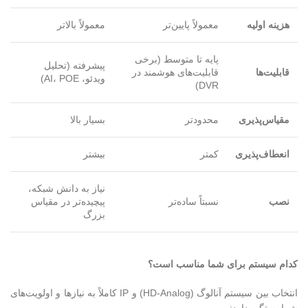
هزینه اولیه
معمولاً پایین‌تر
معمولاً بالاتر
پایه تا متوسط (برخی
پیشرفته (تحلیل
قابلیت‌ها
قابلیت‌های هوشمند در
ویدئو، AI، POE)
DVR)
مقیاس‌پذیری
محدودتر
بسیار بالا
انعطاف‌پذیری
کمتر
بیشتر
نیاز به دانش شبکه،
نصب
نسبتاً ساده‌تر
پیچیده‌تر در مقیاس
بزرگ
کدام سیستم برای شما مناسب است؟
انتخاب بین سیستم آنالوگ (HD-Analog) و IP کاملاً به نیازها و اولویت‌های