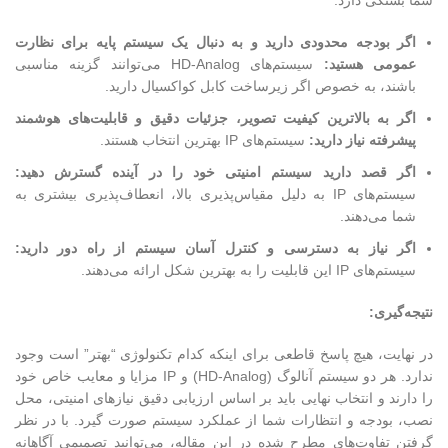
شما بستگی دارد:
اگر بودجه محدودی دارید و به دنبال یک سیستم پایه برای نظارت
عمومی هستید:
سیستم‌های HD-Analog می‌توانند گزینه مناسبی
باشند، به خصوص اگر زیرساخت کابل کواکسیال دارید.
اگر به بالاترین کیفیت تصویر، جزئیات دقیق و قابلیت‌های هوشمند
پیشرفته نیاز دارید:
سیستم‌های IP بهترین انتخاب هستند.
اگر قصد دارید سیستم امنیتی خود را در آینده گسترش دهید:
سیستم‌های IP به دلیل مقیاس‌پذیری بالا، انعطاف‌پذیری بیشتری به
شما می‌دهند.
اگر نیاز به دسترسی و کنترل آسان سیستم از راه دور دارید:
سیستم‌های IP این قابلیت را به بهترین شکل ارائه می‌دهند.
نتیجه‌گیری:
در نهایت، هیچ پاسخ قاطعی برای اینکه کدام تکنولوژی “بهتر” است وجود
ندارد. هر دو سیستم آنالوگ (HD-Analog) و IP مزایا و معایب خاص خود
را دارند و انتخاب نهایی باید بر اساس ارزیابی دقیق نیازهای امنیتی، محل
نصب، بودجه و انتظارات شما از عملکرد سیستم صورت گیرد. با در نظر
گرفتن تفاوت‌های مطرح شده در این مقاله، می‌توانید تصمیمی آگاهانه