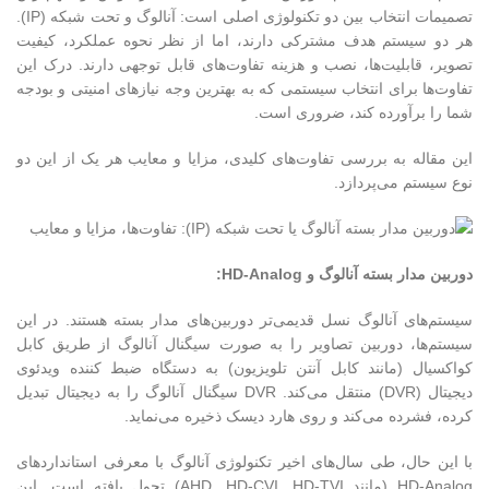
تصمیمات انتخاب بین دو تکنولوژی اصلی است: آنالوگ و تحت شبکه (IP).
هر دو سیستم هدف مشترکی دارند، اما از نظر نحوه عملکرد، کیفیت
تصویر، قابلیت‌ها، نصب و هزینه تفاوت‌های قابل توجهی دارند. درک این
تفاوت‌ها برای انتخاب سیستمی که به بهترین وجه نیازهای امنیتی و بودجه
شما را برآورده کند، ضروری است.
این مقاله به بررسی تفاوت‌های کلیدی، مزایا و معایب هر یک از این دو
نوع سیستم می‌پردازد.
دوربین مدار بسته آنالوگ و HD-Analog:
سیستم‌های آنالوگ نسل قدیمی‌تر دوربین‌های مدار بسته هستند. در این
سیستم‌ها، دوربین تصاویر را به صورت سیگنال آنالوگ از طریق کابل
کواکسیال (مانند کابل آنتن تلویزیون) به دستگاه ضبط کننده ویدئوی
دیجیتال (DVR) منتقل می‌کند. DVR سیگنال آنالوگ را به دیجیتال تبدیل
کرده، فشرده می‌کند و روی هارد دیسک ذخیره می‌نماید.
با این حال، طی سال‌های اخیر تکنولوژی آنالوگ با معرفی استانداردهای
HD-Analog (مانند AHD, HD-CVI, HD-TVI) تحول یافته است. این