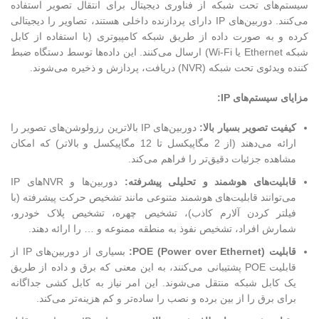
سیستم‌های تحت شبکه از فناوری دیجیتال برای انتقال تصویر استفاده
می‌کنند. دوربین‌های IP دارای پردازنده داخلی هستند، تصاویر را دیجیتالی
کرده و به صورت داده از طریق شبکه کامپیوتری (با استفاده از کابل
شبکه Ethernet یا Wi-Fi) ارسال می‌کنند. این داده‌ها توسط دستگاه ضبط
کننده ویدئوی تحت شبکه (NVR) دریافت، پردازش و ذخیره می‌شوند.
مزایای سیستم‌های IP:
کیفیت تصویر بسیار بالا:
دوربین‌های IP بالاترین رزولوشن‌های تصویر را
ارائه می‌دهند (از 2 مگاپیکسل تا 12 مگاپیکسل و بالاتر) که امکان
مشاهده جزئیات دقیق‌تر را فراهم می‌کند.
قابلیت‌های هوشمند و تحلیلی پیشرفته:
دوربین‌ها و NVRهای IP
می‌توانند قابلیت‌های هوشمند متنوعی مانند تشخیص حرکت پیشرفته (با
فیلتر کردن آلارم کاذب)، تشخیص چهره، تشخیص پلاک خودرو،
شمارش افراد، تشخیص نفوذ به منطقه ممنوعه و … را ارائه دهند.
قابلیت POE (Power over Ethernet):
بسیاری از دوربین‌های IP از
قابلیت POE پشتیبانی می‌کنند، به این معنی که برق و داده از طریق
یک کابل شبکه منتقل می‌شوند. این امر نیاز به کابل کشی جداگانه
برای برق را از بین برده و نصب را ساده‌تر و کم هزینه‌تر می‌کند.