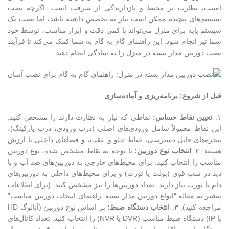
امنیت، نظارت بر محیط و بازدارندگی از سرقت است. اگرچه نصب
سیستم‌های پیچیده ممکن است نیاز به تخصص داشته باشد، اما نصب یک
سیستم پایه برای منزل می‌تواند با کمی دقت و ابزار مناسب، توسط خود
شما نیز انجام شود. این راهنمای گام به گام به شما کمک می‌کند تا فرآیند
نصب دوربین مدار بسته در منزل را به سادگی انجام دهید.
قبل از شروع: برنامه‌ریزی و آماده‌سازی
۱.
تعیین نقاط حساس:
نقاطی که نیاز به نظارت دارند را مشخص کنید.
این نقاط معمولاً شامل ورودی‌های اصلی (درب ورودی، درب پارکینگ)،
پنجره‌های قابل دسترسی، حیاط جلو و عقب، و فضاهای داخلی با ارزش
هستند. ۲.
انتخاب نوع دوربین:
با توجه به نقاط مشخص شده، نوع دوربین
مناسب را انتخاب کنید. برای محیط‌های خارجی به دوربین‌های ضد آب و با
دید در شب قوی (بولت یا تورت) و برای محیط‌های داخلی به دوربین‌های
دام یا تورت نیاز دارید. تعداد دوربین‌ها را نیز مشخص کنید. (برای اطلاعات
بیشتر به مقاله “انواع دوربین مدار بسته: راهنمای انتخاب دوربین مناسب”
مراجعه کنید). ۳.
انتخاب دستگاه ضبط:
بر اساس نوع دوربین (آنالوگ HD
یا IP) دستگاه ضبط مناسب (DVR یا NVR) را انتخاب کنید. تعداد کانال‌های