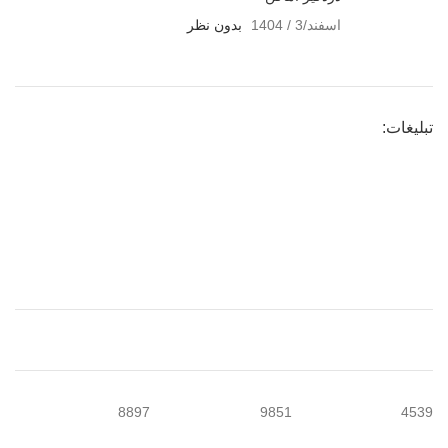
اسفند/3 / 1404
بدون نظر
تبلیغات:
8897
9851
4539