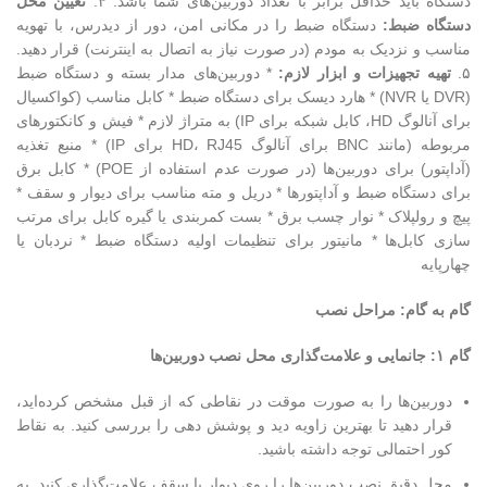
دستگاه باید حداقل برابر با تعداد دوربین‌های شما باشد. ۴.
تعیین محل
دستگاه ضبط:
دستگاه ضبط را در مکانی امن، دور از دیدرس، با تهویه
مناسب و نزدیک به مودم (در صورت نیاز به اتصال به اینترنت) قرار دهید.
۵.
تهیه تجهیزات و ابزار لازم:
* دوربین‌های مدار بسته و دستگاه ضبط
(DVR یا NVR) * هارد دیسک برای دستگاه ضبط * کابل مناسب (کواکسیال
برای آنالوگ HD، کابل شبکه برای IP) به متراژ لازم * فیش و کانکتورهای
مربوطه (مانند BNC برای آنالوگ HD، RJ45 برای IP) * منبع تغذیه
(آداپتور) برای دوربین‌ها (در صورت عدم استفاده از POE) * کابل برق
برای دستگاه ضبط و آداپتورها * دریل و مته مناسب برای دیوار و سقف *
پیچ و رولپلاک * نوار چسب برق * بست کمربندی یا گیره کابل برای مرتب
سازی کابل‌ها * مانیتور برای تنظیمات اولیه دستگاه ضبط * نردبان یا
چهارپایه
گام به گام: مراحل نصب
گام ۱: جانمایی و علامت‌گذاری محل نصب دوربین‌ها
دوربین‌ها را به صورت موقت در نقاطی که از قبل مشخص کرده‌اید،
قرار دهید تا بهترین زاویه دید و پوشش دهی را بررسی کنید. به نقاط
کور احتمالی توجه داشته باشید.
محل دقیق نصب دوربین‌ها را روی دیوار یا سقف علامت‌گذاری کنید. به