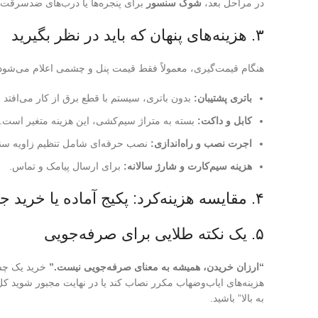
در مراحل بعد،
شوک سنسور
برای پنجره‌ها یا درب‌های ضدسرقت
۳. هزینه‌های پنهان که باید در نظر بگیرید
هنگام قیمت‌گیری، معمولاً فقط قیمت پنل و چشمی اعلام می‌شود، ام
باتری پشتیبان:
بدون باتری، سیستم با قطع برق از کار می‌افتد (
کابل و داکت:
بسته به متراژ سیم‌کشی، این هزینه متغیر است.
اجرت نصب و راه‌اندازی:
نصب حرفه‌ای شامل تنظیم زاویه سنسو
هزینه سیم‌کارت و شارژ سالانه:
برای ارسال پیامک و تماس.
۴. مقایسه هزینه‌کرد: پکیج آماده یا خرید جداگانه؟
۵. یک نکته طلایی برای صرفه‌جویی
“ارزان خریدن، همیشه به معنای صرفه‌جویی نیست.”
خرید یک چشم
هزینه‌های ایاب‌وضهاب مکرر نصاب کند یا در نهایت مجبور شوید ک
به بالا” باشید.