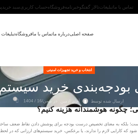
تماس با ما
تبلیغات
تالار گفتگو
خبرنامه
فروشگاه
حساب کاربری
سبد خرید
پ
صفحه اصلی
درباره ما
تماس با ما
فروشگاه
تبلیغات
انتخاب و خرید تجهیزات امنیتی
 بودجه‌بندی خرید سیستم 
0
در بهمن/16 / 1404
ارسال شده توسط
آقای ادمین
ی؛ چگونه هوشمندانه هزینه کنیم؟
 نیست؛ بلکه به معنای تخصیص درست بودجه برای پوشش دادن نقاط ضعف ساخ
 شود که کارایی لازم را ندارند، یا برعکس، خرید سیستم‌های ارزانی که در لحظ