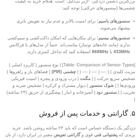
بزرگترین دشمن دزدگیر، “آژیر بی‌دلیل” است. هنگام خرید به کیفیت
چشمی‌ها (سنسورهای حرکتی) توجه کنید:
سنسورهای باسیم:
برای امنیت بالاتر و عدم نیاز به تعویض باتری
پیشنهاد می‌شوند.
سنسورهای بیسیم:
برای مکان‌هایی که امکان داکت‌کشی و سیم‌کشی
ندارند (مانند خانه‌های نوساز) مناسب‌اند. حتماً از مدل‌های با فرکانس
433MHz
یا
868MHz
استفاده کنید که تداخل کمتری دارند.
[Table: Comparison of Sensor Types] | نوع سنسور | کاربرد اصلی |
مزیت کلیدی | | :— | :— | :— | |
چشمی (PIR)
| فضاهای باز و راهروها |
تشخیص سریع حرکت | |
مگنت
| درب ورودی و پنجره | امنیت فیزیکی
ورودی‌ها | |
شوک سنسور
| دیوار مشترک و کرکره | تشخیص ضربه و
تخریب | |
سنسور دود
| آشپزخانه و انبار | پیشگیری از حریق (۲۴ ساعته)
|
۵. گارانتی و خدمات پس از فروش
دزدگیر یک دستگاه حساس است که باید ۲۴ ساعته روشن باشد. خرید
برندی که
پشتیبانی فنی
قوی و
گارانتی تعویض
معتبر در ایران دارد، از نان