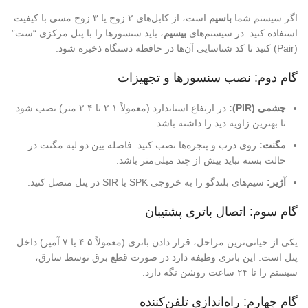
اگر سیستم شما
باسیم
است، از کابل‌های ۲ زوج یا ۳ زوج مسی با کیفیت
استفاده کنید. در سیستم‌های
بیسیم
، باید سنسورها را با پنل مرکزی “ست”
(Pair) کنید تا کد شناسایی آن‌ها در حافظه دستگاه ذخیره شود.
گام دوم: نصب سنسورها و تجهیزات
چشمی (PIR):
در ارتفاع استاندارد (معمولاً ۲.۱ تا ۲.۴ متر) نصب شود
تا بهترین زاویه دید را داشته باشد.
مگنت:
روی درب و پنجره‌ها نصب کنید. فاصله بین دو لبه مگنت در
حالت بسته نباید بیش از چند میلی‌متر باشد.
آژیر:
سیم‌های بلندگو را به خروجی SPK یا SIR در پنل متصل کنید.
گام سوم: اتصال باتری پشتیبان
یکی از حیاتی‌ترین مراحل، قرار دادن باتری (معمولاً ۴.۵ یا ۷ آمپر) داخل
پنل است. این باتری وظیفه دارد در صورت قطع برق توسط سارق،
سیستم را تا ۲۴ ساعت روشن نگه دارد.
گام چهارم: راه‌اندازی تلفن‌کننده