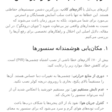
آژیرهای بی‌دلیل یا
آلارم‌های کاذب
، بزرگترین دشمن سیستم‌های حفاظتی
هستند. این خطاها نه تنها باعث سلب آسایش همسایگان و استرس
بی‌مورد برای شما می‌شوند، بلکه به مرور زمان باعث می‌شوند که
نسبت به هشدارهای واقعی نیز بی‌تفاوت شوید (“چوپان دروغگو”). در این
مقاله، دلایل اصلی این اختلال و راهکارهای تخصصی برای رفع آن‌ها را
بررسی می‌کنیم.
۱. مکان‌یابی هوشمندانه سنسورها
بیش از ۷۰٪ آلارم‌های خطا ناشی از نصب اشتباه چشمی‌ها (PIR) است.
برای کاهش خطا، موارد زیر را رعایت کنید:
دوری از منابع حرارتی:
چشمی‌ها به تغییرات دما حساس هستند. آن‌ها
را مستقیماً بالای پکیج، بخاری یا روبروی دریچه کولر نصب نکنید.
عدم تابش مستقیم نور:
نور مستقیم خورشید یا انعکاس شدید آن از
آینه می‌تواند سنسور را تحریک کند.
کنترل جریان هوا:
نفوذ باد از لای پنجره‌ها یا شکاف درب‌ها باعث
حرکت توده‌های هوای گرم و سرد می‌شود که برای سنسور به معنای