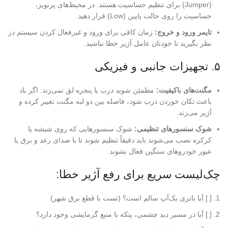
(Jumper) برای تنظیم حساسیت هستند. در محیط‌های پرنویز،
حساسیت را روی حالت پایین (Low) قرار دهید.
تایمر ورود و خروج:
زمان کافی برای ورود و غیرفعال کردن سیستم در
نظر بگیرید تا خودتان عامل آژیر خطا نباشید.
۵. تجهیزات جانبی و فیزیکی
مگنت‌های باکیفیت:
مطمئن شوید درب یا پنجره لق نمی‌زند. اگر باد
باعث تکان خوردن درب شود، فاصله بین دو لبه مگنت تغییر کرده و
آژیر می‌زند.
شوک سنسورهای تنظیمی:
شوک سنسورهایی که روی شیشه یا
کرکره نصب می‌شوند باید دقیقاً تنظیم شوند تا با صدای رعد و برق یا
عبور خودروهای سنگین فعال نشوند.
چک‌لیست سریع برای رفع آژیر خطا:
[ ] آیا باتری بک‌آپ سالم است؟ (تست با قطع برق شهر)
[ ] آیا در مسیر دید چشمی، پنکه یا منبع گرمایشی وجود دارد؟